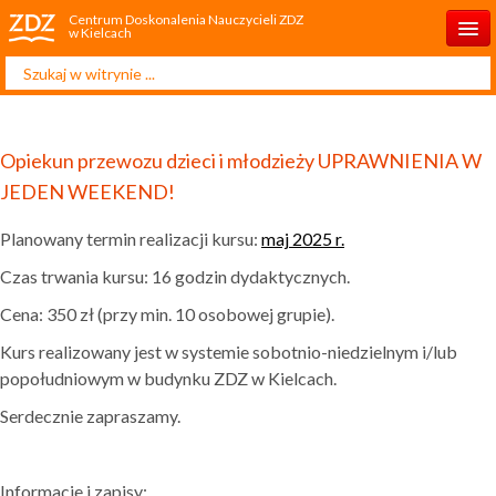
Centrum Doskonalenia Nauczycieli ZDZ
w Kielcach
Szukaj...
Start
O nas
Opiekun przewozu dzieci i młodzieży UPRAWNIENIA W
Aktualności
JEDEN WEEKEND!
Oferta
Planowany termin realizacji kursu:
maj 2025 r.
Projekty
Czas trwania kursu: 16 godzin dydaktycznych.
Zapisy
Cena: 350 zł (przy min. 10 osobowej grupie).
Kurs realizowany jest w systemie sobotnio-niedzielnym i/lub
Grafik kursów
popołudniowym w budynku ZDZ w Kielcach.
Publikacje
Serdecznie zapraszamy.
Kontakt
Informacje i zapisy: