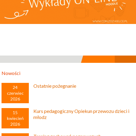
Nowości
Ostatnie pożegnanie
24
czerwiec
2026
Kurs pedagogiczny Opiekun przewozu dzieci i
15
młodz
kwiecień
2026